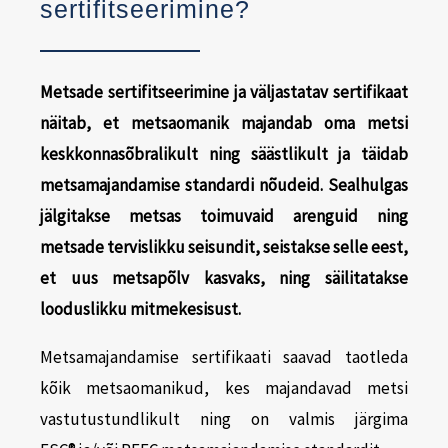
sertifitseerimine?
Metsade sertifitseerimine ja väljastatav sertifikaat
näitab, et metsaomanik majandab oma metsi
keskkonnasõbralikult ning säästlikult ja täidab
metsamajandamise standardi nõudeid. Sealhulgas
jälgitakse metsas toimuvaid arenguid ning
metsade tervislikku seisundit, seistakse selle eest,
et uus metsapõlv kasvaks, ning säilitatakse
looduslikku mitmekesisust.
Metsamajandamise sertifikaati saavad taotleda
kõik metsaomanikud, kes majandavad metsi
vastutustundlikult ning on valmis järgima