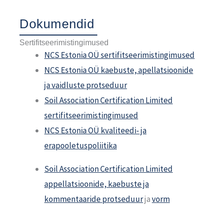
Dokumendid
Sertifitseerimistingimused
NCS Estonia OÜ sertifitseerimistingimused
NCS Estonia OÜ kaebuste, apellatsioonide
ja vaidluste protseduur
Soil Association Certification Limited
sertifitseerimistingimused
NCS Estonia OÜ kvaliteedi- ja
erapooletuspoliitika
Soil Association Certification Limited
appellatsioonide, kaebuste ja
kommentaaride protseduur
ja
vorm