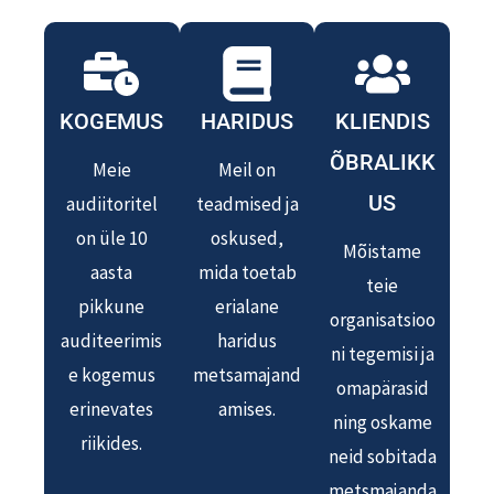
KOGEMUS
HARIDUS
KLIENDIS
ÕBRALIKK
Meie
Meil on
US
audiitoritel
teadmised ja
on üle 10
oskused,
Mõistame
aasta
mida toetab
teie
pikkune
erialane
organisatsioo
auditeerimis
haridus
ni tegemisi ja
e kogemus
metsamajand
omapärasid
erinevates
amises.
ning oskame
riikides.
neid sobitada
metsmajanda