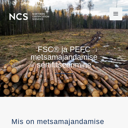
Skip
to
content
FSC® ja PEFC
metsamajandamise
sertifitseerimine
Mis on metsamajandamise