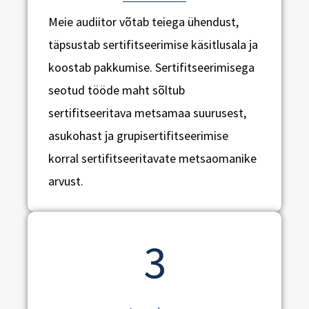
Meie audiitor võtab teiega ühendust,
täpsustab sertifitseerimise käsitlusala ja
koostab pakkumise. Sertifitseerimisega
seotud tööde maht sõltub
sertifitseeritava metsamaa suurusest,
asukohast ja grupisertifitseerimise
korral sertifitseeritavate metsaomanike
arvust.
3