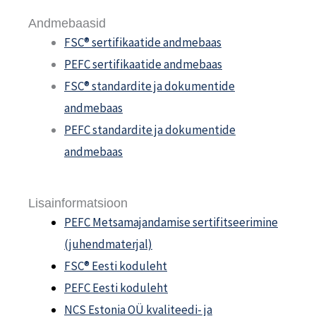
Andmebaasid
FSC® sertifikaatide andmebaas
PEFC sertifikaatide andmebaas
FSC® standardite ja dokumentide
andmebaas
PEFC standardite ja dokumentide
andmebaas
Lisainformatsioon
PEFC Metsamajandamise sertifitseerimine
(juhendmaterjal)
FSC® Eesti koduleht
PEFC Eesti koduleht
NCS Estonia OÜ kvaliteedi- ja