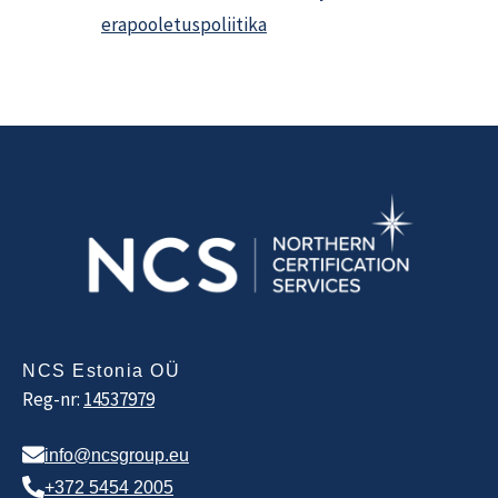
erapooletuspoliitika
NCS Estonia OÜ
Reg-nr:
14537979
info@ncsgroup.eu
+372 5454 2005