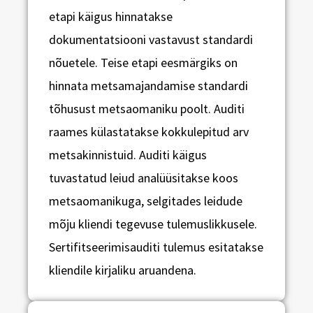
etapi käigus hinnatakse
dokumentatsiooni vastavust standardi
nõuetele. Teise etapi eesmärgiks on
hinnata metsamajandamise standardi
tõhusust metsaomaniku poolt. Auditi
raames külastatakse kokkulepitud arv
metsakinnistuid. Auditi käigus
tuvastatud leiud analüüsitakse koos
metsaomanikuga, selgitades leidude
mõju kliendi tegevuse tulemuslikkusele.
Sertifitseerimisauditi tulemus esitatakse
kliendile kirjaliku aruandena.