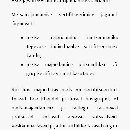
FSC® ja/või PEFC metsamajandamise standardit.
Metsamajandamise sertifitseerimine jaguneb
järgnevalt:
metsa majandamine metsaomaniku
tegevuse individuaalse sertifitseerimise
kaudu;
metsa majandamine piirkondlikku või
grupisertifitseerimist kasutades.
Kui teie majandatav mets on sertifitseeritud,
teavad teie kliendid ja teised huvigrupid, et
metsamajandamine ja sellega kaasnevad
protsessid võtavad arvesse sotsiaalseid,
keskkonnaalaseid ja jätkusuutlikke tavasid ning on