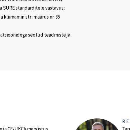
 ja SURE standarditele vastavus;
a kliimaministri määrus nr. 35
ulatsioonidega seotud teadmiste ja
RE
e ja CE/UKCA märgistus.
Tar