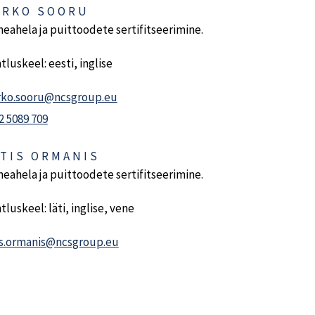
ARKO SOORU
neahela ja puittoodete sertifitseerimine.
tluskeel: eesti, inglise
ko.sooru@ncsgroup.eu
2 5089 709
TIS ORMANIS
neahela ja puittoodete sertifitseerimine.
tluskeel: läti, inglise, vene
is.ormanis@ncsgroup.eu