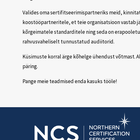
Valides oma sertifitseerimispartneriks meid, kinnita
koostööpartneritele, et teie organisatsioon vastab j
kõrgeimatele standarditele ning seda on erapooletu
rahvusvaheliselt tunnustatud audiitorid.
Küsimuste korral ärge kõhelge ühendust võtmast. Al
päring.
Pange meie teadmised enda kasuks tööle!