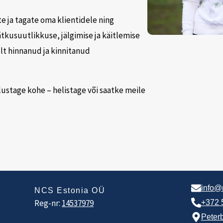
te ja tagate oma klientidele ning
ätkusuutlikkuse, jälgimise ja käitlemise
lt hinnanud ja kinnitanud
ustage kohe – helistage või saatke meile
info@
NCS Estonia OÜ
Reg-nr:
14537979
+372 
Peterb