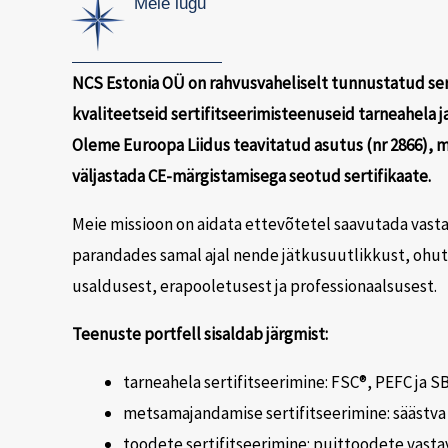
Meie lugu
NCS Estonia OÜ on rahvusvaheliselt tunnustatud ser
kvaliteetseid sertifitseerimisteenuseid tarneahela j
Oleme Euroopa Liidus teavitatud asutus (nr 2866), m
väljastada CE-märgistamisega seotud sertifikaate.
Meie missioon on aidata ettevõtetel saavutada vasta
parandades samal ajal nende jätkusuutlikkust, ohu
usaldusest, erapooletusest ja professionaalsusest.
Teenuste portfell sisaldab järgmist:
tarneahela sertifitseerimine: FSC®, PEFC ja S
metsamajandamise sertifitseerimine: sääst
toodete sertifitseerimine: puittoodete vasta