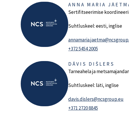
ANNA MARIA JÄETM
Sertifitseerimise koordineer
Suhtluskeel: eesti, inglise
annamaria.jaetma@ncsgroup
+372 5454 2005
DĀVIS DIŠLERS
Tarneahela ja metsamajandami
Suhtluskeel: läti, inglise
davis.dislers@ncsgroup.eu
+371 2720 8845