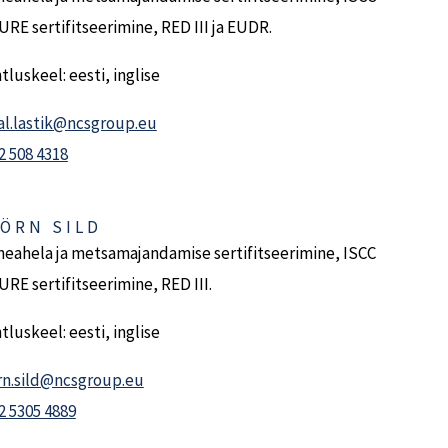
SURE sertifitseerimine, RED III ja EUDR.
tluskeel: eesti, inglise
al.lastik@ncsgroup.eu
2 508 4318
ÖRN SILD
neahela ja metsamajandamise sertifitseerimine, ISCC
SURE sertifitseerimine, RED III.
tluskeel: eesti, inglise
rn.sild@ncsgroup.eu
2 5305 4889