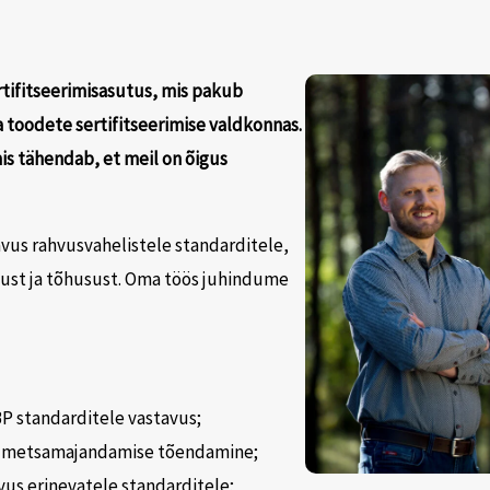
tifitseerimisasutus, mis pakub
a toodete sertifitseerimise valdkonnas.
is tähendab, et meil on õigus
vus rahvusvahelistele standarditele,
tust ja tõhusust. Oma töös juhindume
BP standarditele vastavus;
va metsamajandamise tõendamine;
vus erinevatele standarditele;