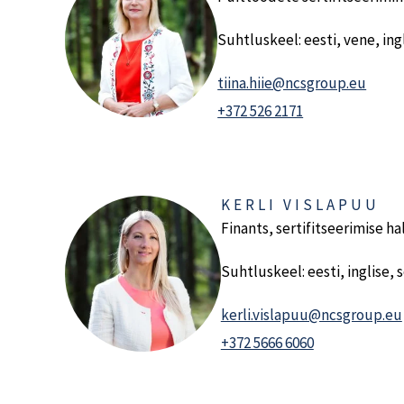
Suhtluskeel: eesti, vene, ing
tiina.hiie@ncsgroup.eu
+372 526 2171
KERLI VISLAPUU
Finants, sertifitseerimise h
Suhtluskeel: eesti, inglise,
kerli.vislapuu@ncsgroup.eu
+372 5666 6060