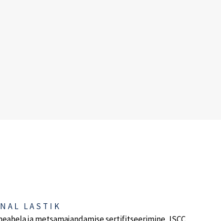
NAL LASTIK
neahela ja metsamajandamise sertifitseerimine, ISCC