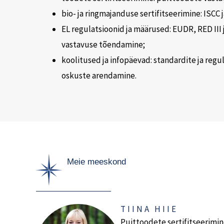
bio- ja ringmajanduse sertifitseerimine: ISCC
EL regulatsioonid ja määrused: EUDR, RED III j
vastavuse tõendamine;
koolitused ja infopäevad: standardite ja reg
oskuste arendamine.
Meie meeskond
TIINA HIIE
Puittoodete sertifitseerimin