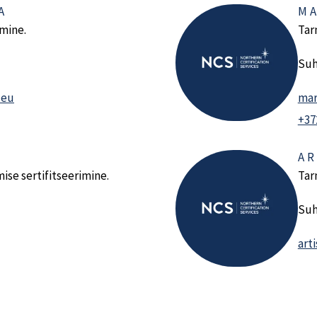
A
M
imine.
Tar
Suh
.eu
mar
+37
AR
se sertifitseerimine.
Tar
Suh
art