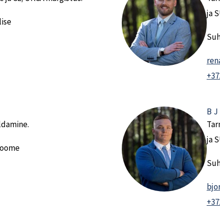
ja 
lise
Suh
ren
+37
BJ
aldamine.
Tar
ja 
 soome
Suh
bjo
+37