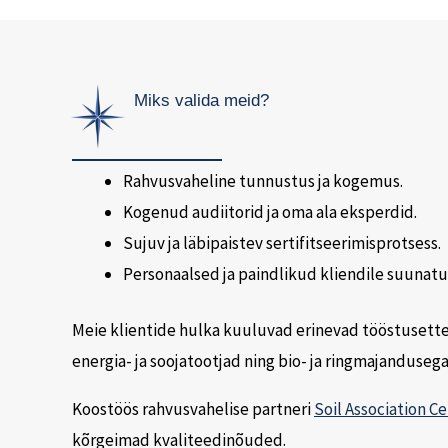
Miks valida meid?
Rahvusvaheline tunnustus ja kogemus.
Kogenud audiitorid ja oma ala eksperdid.
Sujuv ja läbipaistev sertifitseerimisprotsess.
Personaalsed ja paindlikud kliendile suunat
Meie klientide hulka kuuluvad erinevad tööstusett
energia- ja soojatootjad ning bio- ja ringmajanduseg
Koostöös rahvusvahelise partneri
Soil Association Ce
kõrgeimad kvaliteedinõuded.