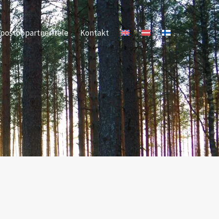
oostööpartneritele
Kontakt