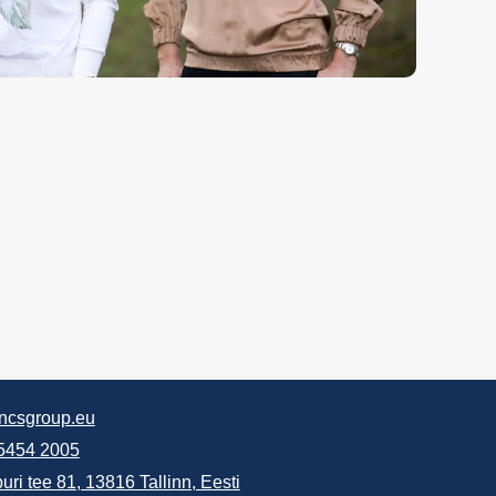
ncsgroup.eu
5454 2005
uri tee 81, 13816 Tallinn, Eesti