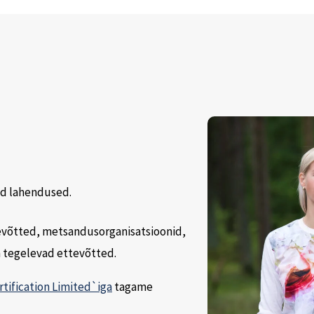
ud lahendused.
evõtted, metsandusorganisatsioonid,
a tegelevad ettevõtted.
rtification Limited`iga
tagame