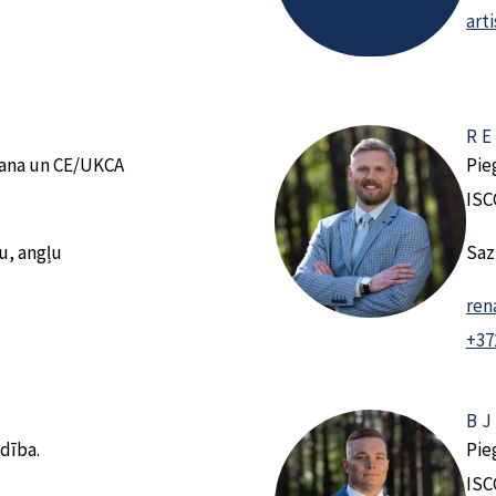
art
RE
šana un CE/UKCA
Pie
ISC
u, angļu
Saz
ren
+37
BJ
ldība.
Pie
ISC