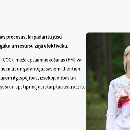
jas procesus, lai padarītu jūsu
īgāku un resursu ziņā efektīvāku.
i (COC), meža apsaimniekošanas (FM) vai
liecināt un garantējat saviem klientiem
ajiem ilgtspējības, izsekojamības un
jusi un apstiprinājusi starptautiski atzītu