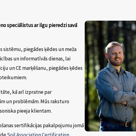
o speciālistus ar ilgu pieredzi savā
s sistēmu, piegādes ķēdes un meža
ības un informatīvās dienas, lai
kāciju un CE marķēšanu, piegādes ķēdes
noteikumiem.
āte, kā arī izpratne par
bām un problēmām.
Mūs raksturo
oniska pieeja klientam.
šanas sertifikācijas pakalpojumu jomā
tāde
Soil Association Certification