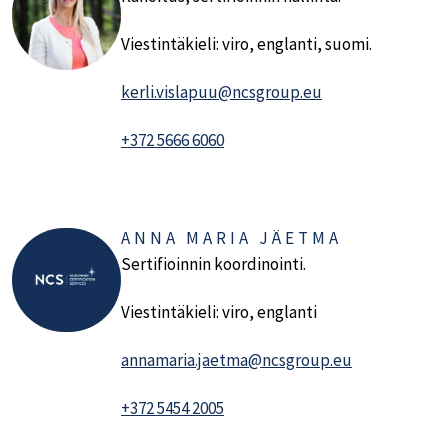
Viestintäkieli: viro, englanti, suomi.
kerli.vislapuu@ncsgroup.eu
+372 5666 6060
ANNA MARIA JÄETMA
Sertifioinnin koordinointi.
Viestintäkieli: viro, englanti
annamaria.jaetma@ncsgroup.eu
+372 5454 2005