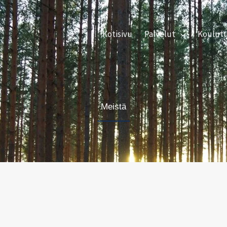
Kotisivu
Palvelut
Koulut
Meistä