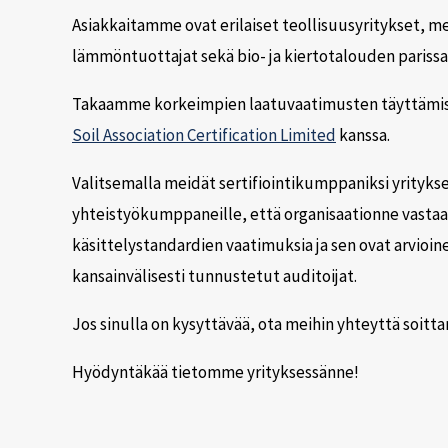
Asiakkaitamme ovat erilaiset teollisuusyritykset, me
lämmöntuottajat sekä bio- ja kiertotalouden parissa 
Takaamme korkeimpien laatuvaatimusten täyttämis
Soil Association Certification Limited
kanssa.
Valitsemalla meidät sertifiointikumppaniksi yritykse
yhteistyökumppaneille, että organisaationne vastaa 
käsittelystandardien vaatimuksia ja sen ovat arvioi
kansainvälisesti tunnustetut auditoijat.
Jos sinulla on kysyttävää, ota meihin yhteyttä soitta
Hyödyntäkää tietomme yrityksessänne!