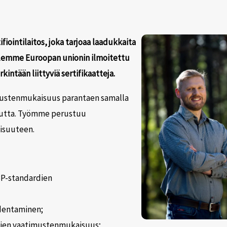
iointilaitos, joka tarjoaa laadukkaita
 Olemme Euroopan unionin ilmoitettu
kintään liittyviä sertifikaatteja.
mustenmukaisuus parantaen samalla
kuutta. Työmme perustuu
isuuteen.
SBP-standardien
odentaminen;
rdien vaatimustenmukaisuus;