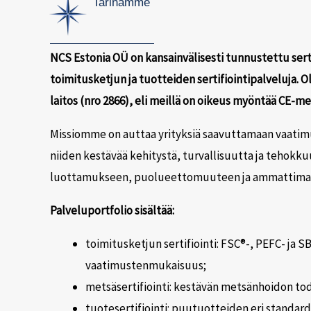
Tarinamme
NCS Estonia OÜ on kansainvälisesti tunnustettu sertif
toimitusketjun ja tuotteiden sertifiointipalveluja.
laitos (nro 2866), eli meillä on oikeus myöntää CE-mer
Missiomme on auttaa yrityksiä saavuttamaan vaati
niiden kestävää kehitystä, turvallisuutta ja tehok
luottamukseen, puolueettomuuteen ja ammattima
Palveluportfolio sisältää:
toimitusketjun sertifiointi: FSC®-, PEFC- ja 
vaatimustenmukaisuus;
metsäsertifiointi: kestävän metsänhoidon t
tuotesertifiointi: puutuotteiden eri standa