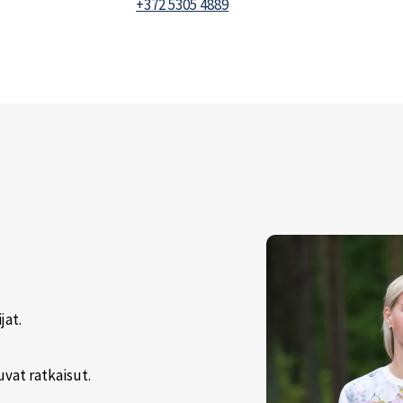
+372 5305 4889
jat.
uvat ratkaisut.