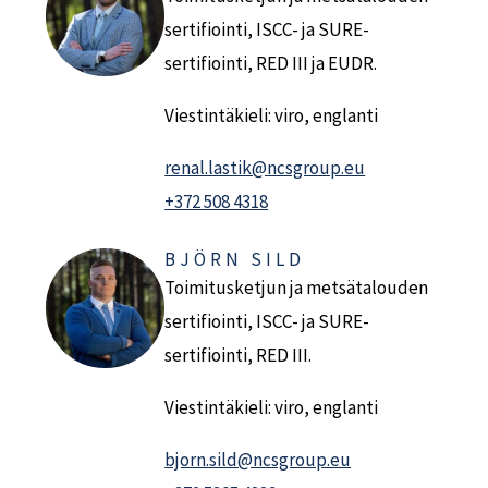
sertifiointi, ISCC- ja SURE-
sertifiointi, RED III ja EUDR.
Viestintäkieli: viro, englanti
renal.lastik@ncsgroup.eu
+372 508 4318
BJÖRN SILD
Toimitusketjun ja metsätalouden
sertifiointi, ISCC- ja SURE-
sertifiointi, RED III.
Viestintäkieli: viro, englanti
bjorn.sild@ncsgroup.eu