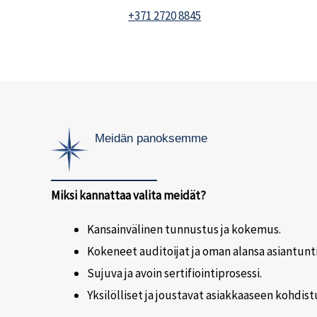
+371 2720 8845
Meidän panoksemme
Miksi kannattaa valita meidät?
Kansainvälinen tunnustus ja kokemus.
Kokeneet auditoijat ja oman alansa asiantunti
Sujuva ja avoin sertifiointiprosessi.
Yksilölliset ja joustavat asiakkaaseen kohdist