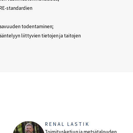
SURE-standardien
staavuuden todentaminen;
äntelyyn liittyvien tietojen ja taitojen
RENAL LASTIK
Toimitusketjun ja metsätalouden