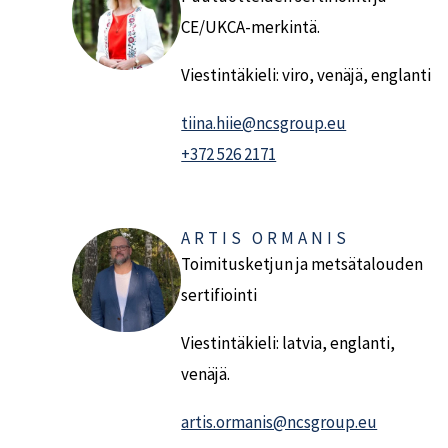
CE/UKCA-merkintä.
Viestintäkieli: viro, venäjä, englanti
tiina.hiie@ncsgroup.eu
+372 526 2171
ARTIS ORMANIS
Toimitusketjun ja metsätalouden
sertifiointi
Viestintäkieli: latvia, englanti,
venäjä.
artis.ormanis@ncsgroup.eu