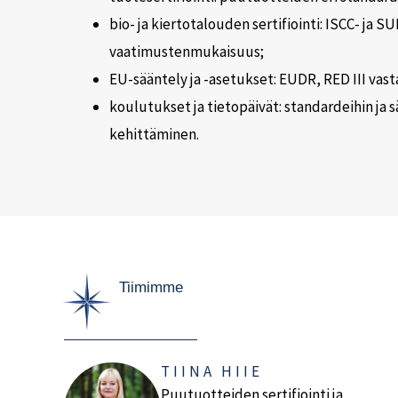
bio- ja kiertotalouden sertifiointi: ISCC- ja 
vaatimustenmukaisuus;
EU-sääntely ja -asetukset: EUDR, RED III va
koulutukset ja tietopäivät: standardeihin ja sä
kehittäminen.
Tiimimme
TIINA HIIE
Puutuotteiden sertifiointi ja