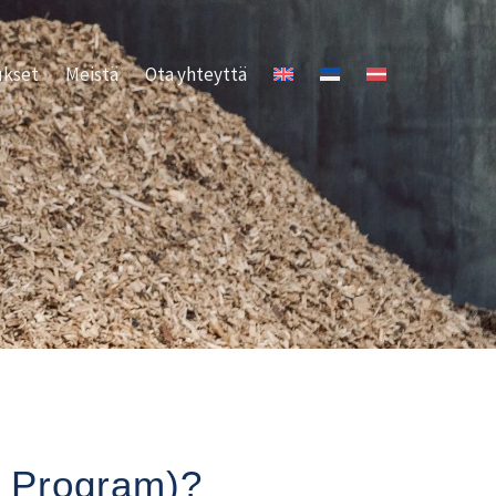
ukset
Meistä
Ota yhteyttä
s Program)?