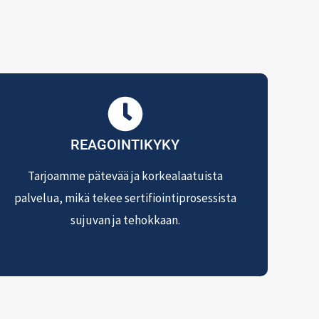
REAGOINTIKYKY
Tarjoamme pätevää ja korkealaatuista
palvelua, mikä tekee sertifiointiprosessista
sujuvan ja tehokkaan.