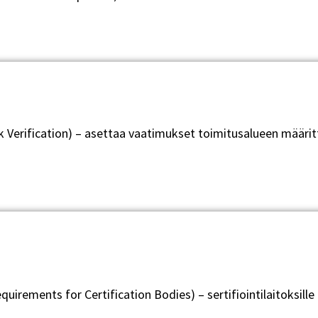
rification) – asettaa vaatimukset toimitusalueen määrittelyl
uirements for Certification Bodies) – sertifiointilaitoksill