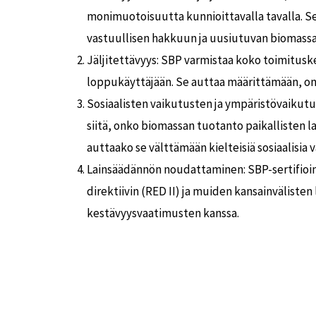
monimuotoisuutta kunnioittavalla tavalla. S
vastuullisen hakkuun ja uusiutuvan biomass
Jäljitettävyys: SBP varmistaa koko toimitus
loppukäyttäjään. Se auttaa määrittämään, onk
Sosiaalisten vaikutusten ja ympäristövaikutus
siitä, onko biomassan tuotanto paikallisten la
auttaako se välttämään kielteisiä sosiaalisia 
Lainsäädännön noudattaminen: SBP-sertifioin
direktiivin (RED II) ja muiden kansainväliste
kestävyysvaatimusten kanssa.