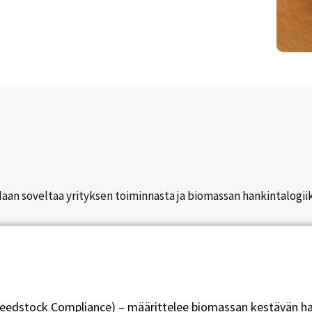
daan soveltaa yrityksen toiminnasta ja biomassan hankintalogii
eedstock Compliance) – määrittelee biomassan kestävän ha