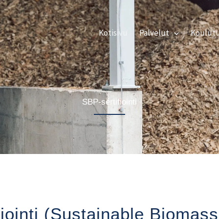
Kotisivu
Palvelut
Koulut
SBP-sertifiointi
fiointi (Sustainable Biomas