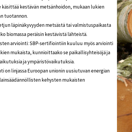
e käsittää kestävän metsänhoidon, mukaan lukien
an tuotannon.
ketjun läpinäkyvyyden metsästä tai valmistuspaikasta
o biomassa peräisin kestävistä lähteistä.
ten arviointi: SBP-sertifiointiin kuuluu myös arviointi
kien mukaista, kunnioittaako se paikallisyhteisöjä ja
vaikutuksia ja ympäristövaikutuksia.
ti on linjassa Euroopan unionin uusiutuvan energian
n lainsäädännöllisten kehysten mukaisten