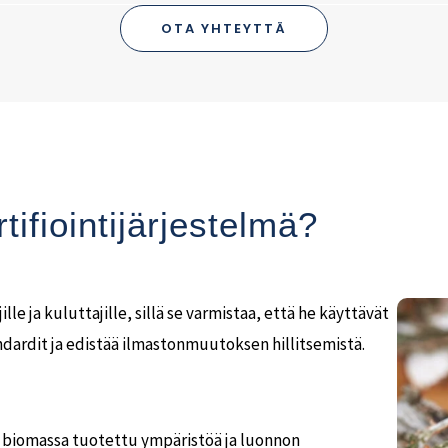
OTA YHTEYTTÄ
tifiointijärjestelmä?
le ja kuluttajille, sillä se varmistaa, että he käyttävät
ndardit ja edistää ilmastonmuutoksen hillitsemistä.
ko biomassa tuotettu ympäristöä ja luonnon