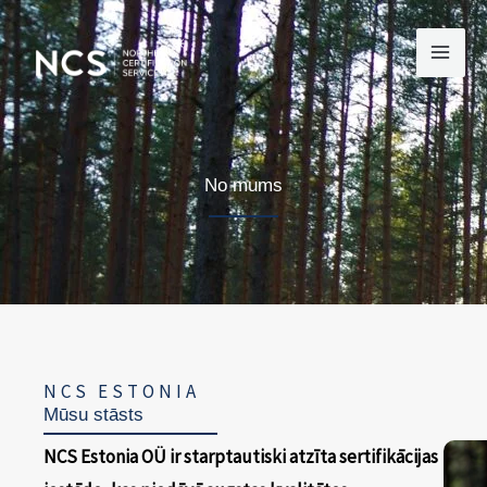
Skip
to
content
No mums
NCS ESTONIA
Mūsu stāsts
NCS Estonia OÜ ir starptautiski atzīta sertifikācijas