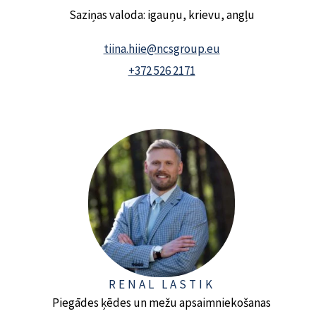
Saziņas valoda: igauņu, krievu, angļu
tiina.hiie@ncsgroup.eu
+372 526 2171
RENAL LASTIK
Piegādes ķēdes un mežu apsaimniekošanas