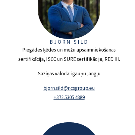
BJÖRN SILD
Piegādes ķēdes un mežu apsaimniekošanas
sertifikācija, ISCC un SURE sertifikācija, RED III.
Saziņas valoda: igauņu, angļu
bjorn.sild@ncsgroup.eu
+372 5305 4889