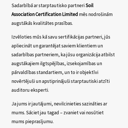
Sadarbībā ar starptautisko partneri
Soil
Association Certification Limited
mēs nodrošinām
augstākās kvalitātes prasības.
Izvēloties mūs kā savu sertifikācijas partneri, jūs
apliecināt un garantējat saviem klientiem un
sadarbības partneriem, ka jūsu organizācija atbilst
augstākajiem ilgtspējības, izsekojamības un
pārvaldības standartiem, un to ir objektīvi
novērtējuši un apstiprinājuši starptautiski atzīti
auditoru eksperti.
Ja jums ir jautājumi, nevilcinieties sazināties ar
mums. Sāciet jau tagad – zvaniet vai nosūtiet
mums pieprasījumu.