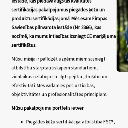
iestāde, kas piedāvā augstas kvalitātes
sertifikācijas pakalpojumus piegādes ķēžu un
produktu sertifikācijas jomā. Mēs esam Eiropas
Savienības pilnvarota iestāde (Nr. 2866), kas
nozīmē, ka mums ir tiesības izsniegt CE marķējuma
sertifikātus.
Mūsu misija ir palīdzēt uzņēmumiem sasniegt
atbilstību starptautiskajiem standartiem,
vienlaikus uzlabojot to ilgtspējību, drošību un
efektivitāti. Mēs vadāmies pēc uzticības,
objektivitātes un profesionalitātes principiem.
Mūsu pakalpojumu portfelis ietver:
Piegādes ķēžu sertifikācija: atbilstība FSC®,