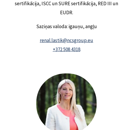
sertifikācija, ISCC un SURE sertifikācija, RED III un
EUDR.
Saziņas valoda: igauņu, angļu
renal.lastik@ncsgroup.eu
+372 508 4318